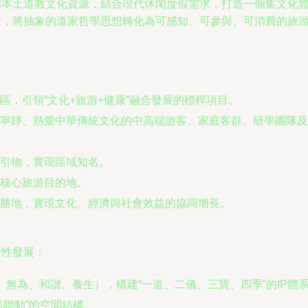
中國本土道教文化資源，結合現代休閑度假需求，打造一個集文化
理念，將抽象的道家哲學思想轉化為可感知、可參與、可消費的旅
區，引領“文化+旅游+健康”融合發展的標桿項目。
寧靜、熱愛中華傳統文化的中高端游客、家庭客群、研學團隊及
引物，實現區域知名。
核心旅游目的地。
勝地，實現文化、經濟與社會效益的協同增長。
新性發展：
然、無為、和諧、養生），構建“一道、二儀、三寶、四季”的IP
區聯動”的空間結構。