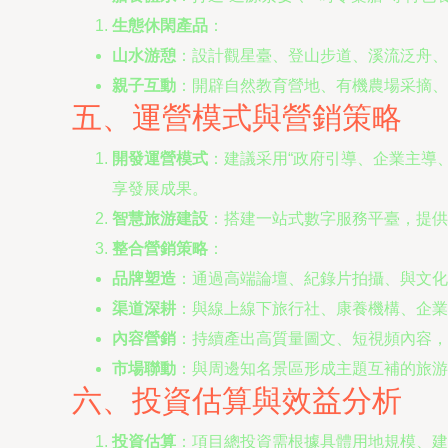
生態休閑產品
：
山水游憩
：設計觀星臺、登山步道、溪流泛舟、
親子互動
：開辟自然教育營地、有機農場采摘、
五、運營模式與營銷策略
開發運營模式
：建議采用“政府引導、企業主導
享發展成果。
智慧旅游建設
：搭建一站式數字服務平臺，提供
整合營銷策略
：
品牌塑造
：通過高端論壇、紀錄片拍攝、與文化
渠道深耕
：與線上線下旅行社、康養機構、企業
內容營銷
：持續產出高質量圖文、短視頻內容，
市場聯動
：與周邊知名景區形成主題互補的旅游
六、投資估算與效益分析
投資估算
：項目總投資需根據具體用地規模、建