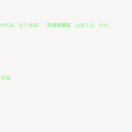
外拓展、親子農園）、
民俗商業區
（道藝工坊、特色
度節慶。