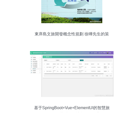
東庠島文旅開發概念性規劃 徐曄先生的策
劃案例解析
基于SpringBoot+Vue+ElementUI的智慧旅