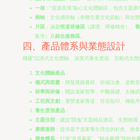
一核
：“道源圣境”核心文化體驗區，包含主題
兩軸
：文化感悟軸（串聯主要文化節點）與生態
片區
：涵蓋
悟道研修區
（講壇、禪修精舍）、
養
集市）及
綜合服務區
。
四、產品體系與業態設計
構建“沉浸式文化體驗、深度式養生度假、互動式生態
文化體驗產品
：
儀式與節慶
：開發晨鐘暮鼓、祈福法會、道教音
研學與研修
：開設道家哲學、中醫基礎、太極武
工坊與文創
：運營道家香道、符箓拓印、傳統丹
養生度假產品
：
主題住宿
：建設“隱逸”主題精品酒店、生態樹
康療服務
：提供基于道家養生理念的針灸、推拿
膳食體系
：打造“道源素宴”、“時令藥膳”等特色