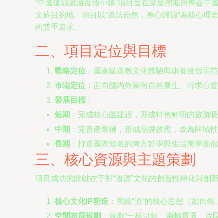
“中國道源旅游度假小鎮”項目旨在深度挖掘與整合
文旅目的地。項目以“道法自然，身心歸源”為核心
的雙重追求。
二、項目定位與目標
戰略定位
：國家級道教文化體驗與康養度假示范
市場定位
：面向國內外崇尚自然養生、尋求心靈
發展目標
：
短期
：完成核心區建設，形成特色鮮明的旅游吸
中期
：完善產業鏈，形成品牌效應，成為區域性
長期
：打造國際知名的東方哲學與生活美學度假
三、核心資源與主題策劃
項目成功的關鍵在于對“道源”文化的創造性轉化與創
核心文化IP塑造
：圍繞“道”的核心思想（如自
空間布局規劃
：規劃“一核引領、兩軸貫通、片