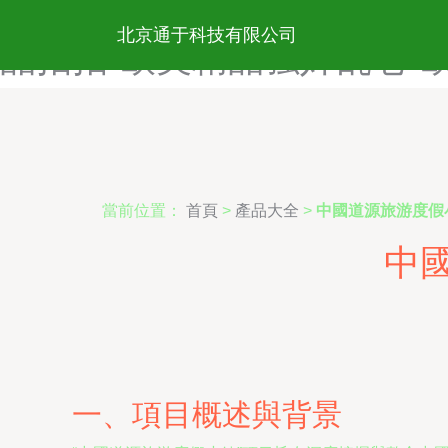
欧美精品乱伦-欧美精品乱论
北京通于科技有限公司
品拍拍-欧美精品强奸乱仑-
當前位置：
首頁
>
產品大全
>
中國道源旅游度假
中
一、項目概述與背景