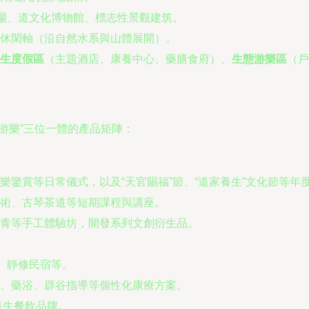
廣場、道文化博物館、標志性景觀建筑。
休閑軸（沿自然水系與山體展開）。
生度假區
（主題酒店、康養中心、藥膳食府）、
生態游樂區
（戶
游樂”三位一體的產品矩陣：
樂鑒賞等日常儀式，以及“天官賜福”節、“道家養生”文化節等年
術、古琴茶道等短期課程與講座。
青等手工體驗坊，開發系列文創衍生品。
屋、靜修民宿等。
、藥浴、辟谷指導等個性化康療方案。
養生餐飲品牌。